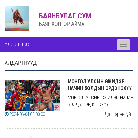
БАЯНБУЛАГ СУМ
БАЯНХОНГОР АЙМАГ
ҮНДСЭН ЦЭС
Toggle
navigati
АЛДАРТНУУД
МОНГОЛ УЛСЫН ӨСӨХ ИДЭР
НАЧИН БОЛДЫН ЭРДЭНЭХҮҮ
МОНГОЛ УЛСЫН ӨСӨХ ИДЭР НАЧИН
БОЛДЫН ЭРДЭНЭХҮҮ ...
Дэлгэрэнгүй..
2024-06-04 00:00:00