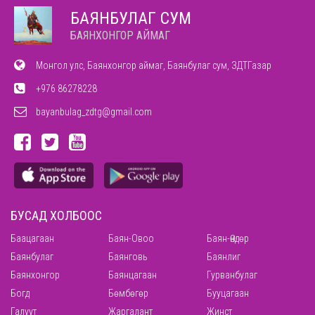
БАЯНБУЛАГ СУМ
БАЯНХОНГОР АЙМАГ
Монгол улс, Баянхонгор аймаг, Баянбулаг сум, ЗДТГазар
+976 86278228
bayanbulag_zdtg@gmail.com
БУСАД ХОЛБООС
Баацагаан
Баян-Овоо
Баян-Өндөр
Баянбулаг
Баянговь
Баянлиг
Баянхонгор
Баянцагаан
Гурванбулаг
Богд
Бөмбөгөр
Бууцагаан
Галуут
Жаргалант
Жинст