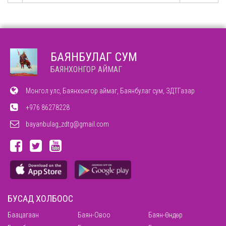
БАЯНБУЛАГ СУМ
БАЯНХОНГОР АЙМАГ
Монгол улс, Баянхонгор аймаг, Баянбулаг сум, ЗДТГазар
+976 86278228
bayanbulag_zdtg@gmail.com
БУСАД ХОЛБООС
Баацагаан
Баян-Овоо
Баян-Өндөр