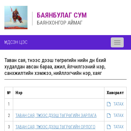
БАЯНБУЛАГ СУМ
БАЯНХОНГОР АЙМАГ
ҮНДСЭН ЦЭС
Toggle
navigati
Таван сая, түүнээс дээш төгрөгийн үнийн дүн бүхий
худалдан авсан бараа, ажил, үйлчилгээний нэр,
санхүүжилтийн хэмжээ, нийлүүлэгчийн нэр, хаяг
№
Нэр
Хавсралт
1
ТАТАХ
2
ТАВАН САЯ, ТҮҮНЭЭС ДЭЭШ ТӨГРӨГИЙН ЗАРЛАГА
ТАТАХ
3
ТАВАН САЯ, ТҮҮНЭЭС ДЭЭШ ТӨГРӨГИЙН ОРЛОГО
ТАТАХ