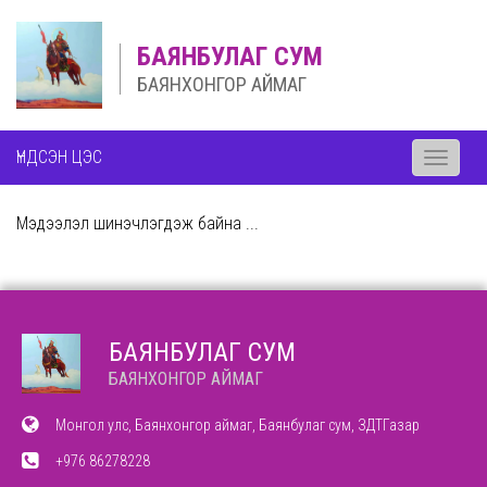
БАЯНБУЛАГ СУМ
БАЯНХОНГОР АЙМАГ
ҮНДСЭН ЦЭС
Toggle
navigati
Мэдээлэл шинэчлэгдэж байна ...
БАЯНБУЛАГ СУМ
БАЯНХОНГОР АЙМАГ
Монгол улс, Баянхонгор аймаг, Баянбулаг сум, ЗДТГазар
+976 86278228