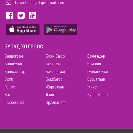
bayanbulag_zdtg@gmail.com
БУСАД ХОЛБООС
Баацагаан
Баян-Овоо
Баян-Өндөр
Баянбулаг
Баянговь
Баянлиг
Баянхонгор
Баянцагаан
Гурванбулаг
Богд
Бөмбөгөр
Бууцагаан
Галуут
Жаргалант
Жинст
Заг
Өлзийт
Хүрээмарал
Шинэжинст
Эрдэнэцогт