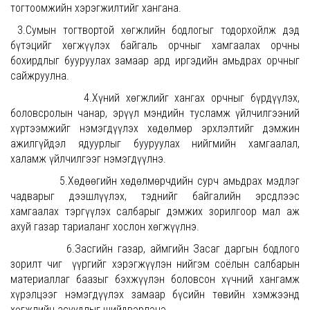
тогтоомжийн хэрэгжилтийг хангана.
3.Сумын тогтвортой хөгжлийн бодлогыг тодорхойлж дэд
бүтэцийг хөгжүүлэх байгаль орчныг хамгаалах орчны
бохирдлыг бууруулах замаар ард иргэдийн амьдрах орчныг
сайжруулна.
4.Хүний хөгжлийг хангах орчныг бүрдүүлэх,
боловсролын чанар, эрүүл мэндийн тусламж үйлчилгээний
хүртээмжийг нэмэгдүүлэх хөдөлмөр эрхлэлтийг дэмжин
ажилгүйдэл ядуурлыг бууруулах нийгмийн хамгаалал,
халамж үйлчилгээг нэмэгдүүлнэ.
5.Хөдөөгийн хөдөлмөрчдийн сурч амьдрах мэдлэг
чадварыг дээшлүүлэх, тэднийг байгалийн эрсдлээс
хамгаалах тэргүүлэх салбарыг дэмжих зорилгоор мал аж
ахуй газар тариаланг хослон хөгжүүлнэ.
6.Засгийн газар, аймгийн Засаг даргын бодлого
зорилт чиг үүргийг хэрэгжүүлэн нийгэм соёлын салбарын
материаллаг баазыг бэхжүүлэн боловсон хүчний хангамж
хүрэлцээг нэмэгдүүлэх замаар бүсийн төвийн хэмжээнд
хөгжлийн асуудлыг шийдвэрлэнэ.