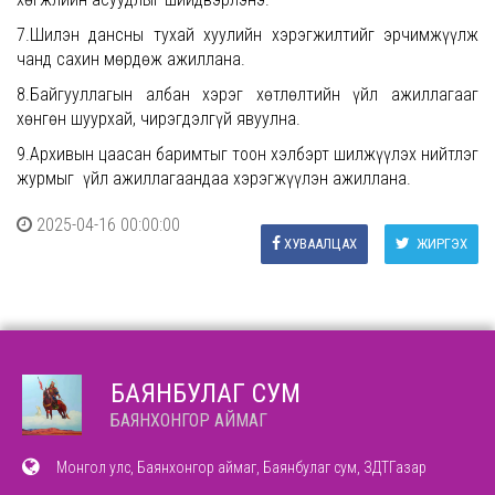
7.Шилэн дансны тухай хуулийн хэрэгжилтийг эрчимжүүлж
чанд сахин мөрдөж ажиллана.
8.Байгууллагын албан хэрэг хөтлөлтийн үйл ажиллагааг
хөнгөн шуурхай, чирэгдэлгүй явуулна.
9.Архивын цаасан баримтыг тоон хэлбэрт шилжүүлэх нийтлэг
журмыг үйл ажиллагаандаа хэрэгжүүлэн ажиллана.
2025-04-16 00:00:00
ХУВААЛЦАХ
ЖИРГЭХ
БАЯНБУЛАГ СУМ
БАЯНХОНГОР АЙМАГ
Монгол улс, Баянхонгор аймаг, Баянбулаг сум, ЗДТГазар