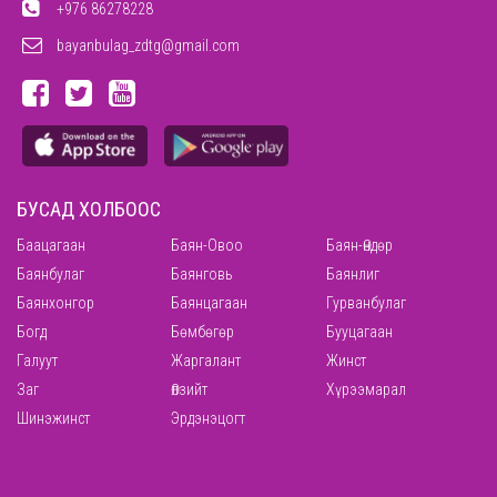
+976 86278228
bayanbulag_zdtg@gmail.com
БУСАД ХОЛБООС
Баацагаан
Баян-Овоо
Баян-Өндөр
Баянбулаг
Баянговь
Баянлиг
Баянхонгор
Баянцагаан
Гурванбулаг
Богд
Бөмбөгөр
Бууцагаан
Галуут
Жаргалант
Жинст
Заг
Өлзийт
Хүрээмарал
Шинэжинст
Эрдэнэцогт