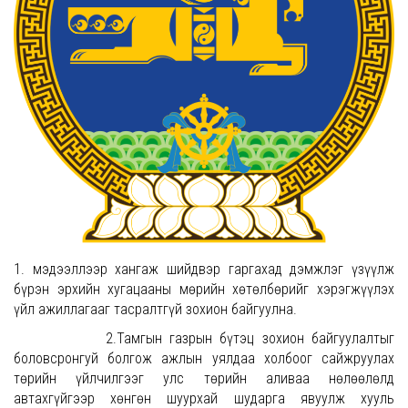
1. мэдээллээр хангаж шийдвэр гаргахад дэмжлэг үзүүлж
бүрэн эрхийн хугацааны мөрийн хөтөлбөрийг хэрэгжүүлэх
үйл ажиллагааг тасралтгүй зохион байгуулна.
2.Тамгын газрын бүтэц зохион байгуулалтыг
боловсронгуй болгож ажлын уялдаа холбоог сайжруулах
төрийн үйлчилгээг улс төрийн аливаа нөлөөлөлд
автахгүйгээр хөнгөн шуурхай шударга явуулж хууль