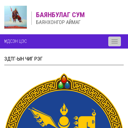
БАЯНБУЛАГ СУМ
БАЯНХОНГОР АЙМАГ
ҮНДСЭН ЦЭС
Toggle
navigati
ЗДТГ-ЫН ЧИГ ҮҮРЭГ