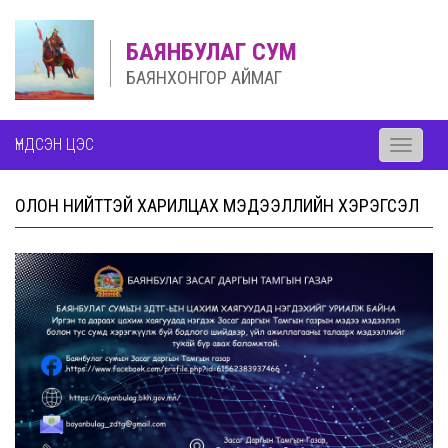
БАЯНБУЛАГ СУМ
БАЯНХОНГОР АЙМАГ
ҮНДСЭН ЦЭС
Toggle
navigati
ОЛОН НИЙТТЭЙ ХАРИЛЦАХ МЭДЭЭЛЛИЙН ХЭРЭГСЭЛ