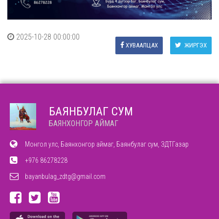
2025-10-28 00:00:00
ХУВААЛЦАХ
ЖИРГЭХ
БАЯНБУЛАГ СУМ
БАЯНХОНГОР АЙМАГ
Монгол улс, Баянхонгор аймаг, Баянбулаг сум, ЗДТГазар
+976 86278228
bayanbulag_zdtg@gmail.com