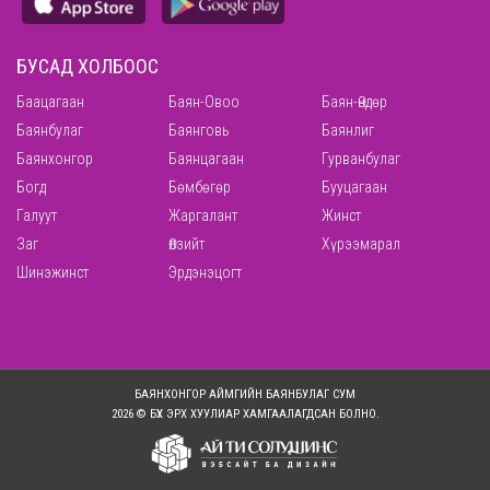
БУСАД ХОЛБООС
Баацагаан
Баян-Овоо
Баян-Өндөр
Баянбулаг
Баянговь
Баянлиг
Баянхонгор
Баянцагаан
Гурванбулаг
Богд
Бөмбөгөр
Бууцагаан
Галуут
Жаргалант
Жинст
Заг
Өлзийт
Хүрээмарал
Шинэжинст
Эрдэнэцогт
БАЯНХОНГОР АЙМГИЙН БАЯНБУЛАГ СУМ
2026 © БҮХ ЭРХ ХУУЛИАР ХАМГААЛАГДСАН БОЛНО.