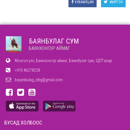
ХУВААЛЦАХ
ЖИРГЭХ
БАЯНБУЛАГ СУМ
БАЯНХОНГОР АЙМАГ
Монгол улс, Баянхонгор аймаг, Баянбулаг сум, ЗДТГазар
+976 86278228
bayanbulag_zdtg@gmail.com
БУСАД ХОЛБООС