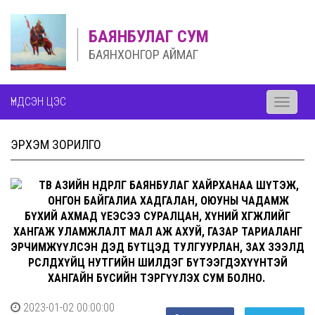
БАЯНБУЛАГ СУМ
БАЯНХОНГОР АЙМАГ
ҮНДСЭН ЦЭС
Toggle
navigati
ЭРХЭМ ЗОРИЛГО
ТӨВ АЗИЙН ӨНДӨРЛӨГ БАЯНБУЛАГ ХАЙРХАНАА ШҮТЭЖ,
ОНГОН БАЙГАЛИА ХАДГАЛАН, ОЮУНЫ ЧАДАМЖ
БҮХИЙ АХМАД ҮЕЭСЭЭ СУРАЛЦАН, ХҮНИЙ ХӨГЖЛИЙГ
ХАНГАЖ УЛАМЖЛАЛТ МАЛ АЖ АХУЙ, ГАЗАР ТАРИАЛАНГ
ЭРЧИМЖҮҮЛСЭН ДЭД БҮТЦЭД ТУЛГУУРЛАН, ЗАХ ЗЭЭЛД
ӨРСӨЛДӨХҮЙЦ НУТГИЙН ШИЛДЭГ БҮТЭЭГДЭХҮҮНТЭЙ
ХАНГАЙН БҮСИЙН ТЭРГҮҮЛЭХ СУМ БОЛНО.
2023-01-02 00:00:00