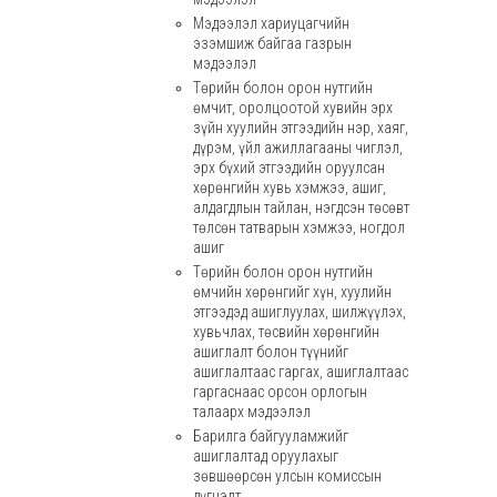
Мэдээлэл хариуцагчийн
эзэмшиж байгаа газрын
мэдээлэл
Төрийн болон орон нутгийн
өмчит, оролцоотой хувийн эрх
зүйн хуулийн этгээдийн нэр, хаяг,
дүрэм, үйл ажиллагааны чиглэл,
эрх бүхий этгээдийн оруулсан
хөрөнгийн хувь хэмжээ, ашиг,
алдагдлын тайлан, нэгдсэн төсөвт
төлсөн татварын хэмжээ, ногдол
ашиг
Төрийн болон орон нутгийн
өмчийн хөрөнгийг хүн, хуулийн
этгээдэд ашиглуулах, шилжүүлэх,
хувьчлах, төсвийн хөрөнгийн
ашиглалт болон түүнийг
ашиглалтаас гаргах, ашиглалтаас
гаргаснаас орсон орлогын
талаарх мэдээлэл
Барилга байгууламжийг
ашиглалтад оруулахыг
зөвшөөрсөн улсын комиссын
дүгнэлт