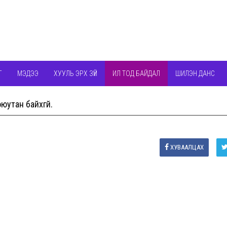
Г
МЭДЭЭ
ХУУЛЬ ЭРХ ЗҮЙ
ИЛ ТОД БАЙДАЛ
ШИЛЭН ДАНС
юутан байхгүй.
ХУВААЛЦАХ