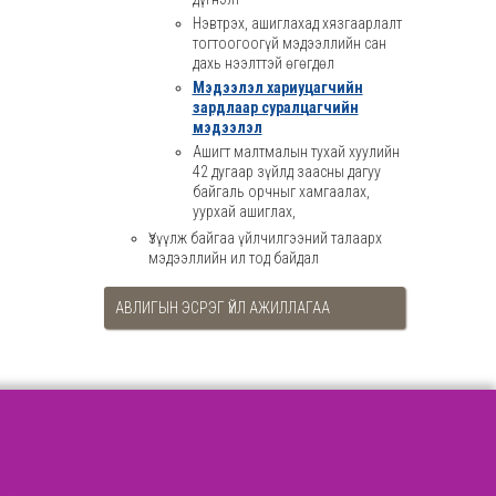
Нэвтрэх, ашиглахад хязгаарлалт
тогтоогоогүй мэдээллийн сан
дахь нээлттэй өгөгдөл
Мэдээлэл хариуцагчийн
зардлаар суралцагчийн
мэдээлэл
Ашигт малтмалын тухай хуулийн
42 дугаар зүйлд заасны дагуу
байгаль орчныг хамгаалах,
уурхай ашиглах,
Үзүүлж байгаа үйлчилгээний талаарх
мэдээллийн ил тод байдал
АВЛИГЫН ЭСРЭГ ҮЙЛ АЖИЛЛАГАА