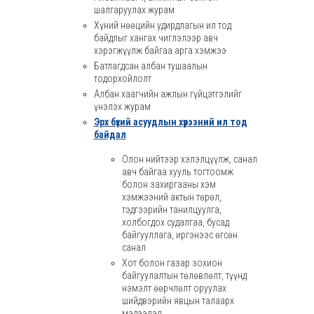
шалгаруулах журам
Хүний нөөцийн удирдлагын ил тод
байдлыг хангах чиглэлээр авч
хэрэгжүүлж байгаа арга хэмжээ
Батлагдсан албан тушаалын
тодорхойлолт
Албан хаагчийн ажлын гүйцэтгэлийг
үнэлэх журам
Эрх бүхий асуудлын хүрээний ил тод
байдал
Олон нийтээр хэлэлцүүлж, санал
авч байгаа хууль тогтоомж
болон захиргааны хэм
хэмжээний актын төрөл,
тэдгээрийн танилцуулга,
холбогдох судалгаа, бусад
байгууллага, иргэнээс өгсөн
санал
Хот болон газар зохион
байгуулалтын төлөвлөлт, түүнд
нэмэлт өөрчлөлт оруулах
шийдвэрийн явцын талаарх
мэдээлэл