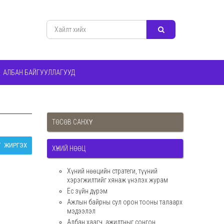
АЛБАН БАЙГУУЛЛАГУУД
ТӨСӨВ САНХҮҮ
ЖИРГЭХ
ХҮНИЙ НӨӨЦ
Хүний нөөцийн стратеги, түүний
хэрэгжилтийг хянаж үнэлэх журам
Ёс зүйн дүрэм
Ажлын байрны сул орон тооны талаарх
мэдээлэл
Албан хаагч, ажилтныг сонгон