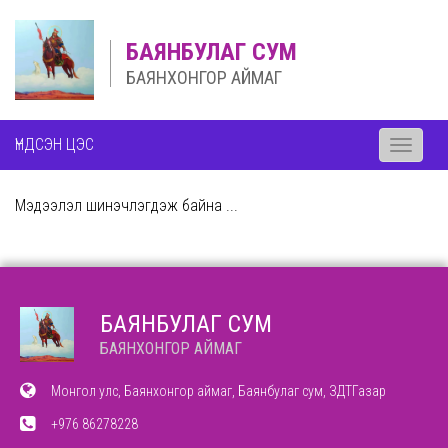
БАЯНБУЛАГ СУМ
БАЯНХОНГОР АЙМАГ
ҮНДСЭН ЦЭС
Toggle
navigati
Мэдээлэл шинэчлэгдэж байна ...
БАЯНБУЛАГ СУМ
БАЯНХОНГОР АЙМАГ
Монгол улс, Баянхонгор аймаг, Баянбулаг сум, ЗДТГазар
+976 86278228