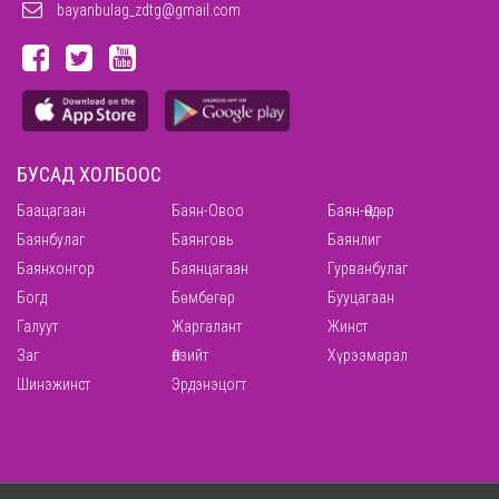
bayanbulag_zdtg@gmail.com
БУСАД ХОЛБООС
Баацагаан
Баян-Овоо
Баян-Өндөр
Баянбулаг
Баянговь
Баянлиг
Баянхонгор
Баянцагаан
Гурванбулаг
Богд
Бөмбөгөр
Бууцагаан
Галуут
Жаргалант
Жинст
Заг
Өлзийт
Хүрээмарал
Шинэжинст
Эрдэнэцогт