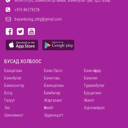
Монгол улс, Баянхонгор аймаг, Баянбулаг сум, ЗДТГазар
+976 86278228
bayanbulag_zdtg@gmail.com
БУСАД ХОЛБООС
Баацагаан
Баян-Овоо
Баян-Өндөр
Баянбулаг
Баянговь
Баянлиг
Баянхонгор
Баянцагаан
Гурванбулаг
Богд
Бөмбөгөр
Бууцагаан
Галуут
Жаргалант
Жинст
Заг
Өлзийт
Хүрээмарал
Шинэжинст
Эрдэнэцогт