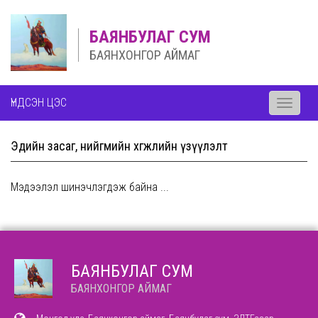
БАЯНБУЛАГ СУМ
БАЯНХОНГОР АЙМАГ
ҮНДСЭН ЦЭС
Toggle
navigati
Эдийн засаг, нийгмийн хөгжлийн үзүүлэлт
Мэдээлэл шинэчлэгдэж байна ...
БАЯНБУЛАГ СУМ
БАЯНХОНГОР АЙМАГ