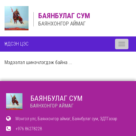
БАЯНБУЛАГ СУМ
БАЯНХОНГОР АЙМАГ
ҮНДСЭН ЦЭС
Toggle
navigati
Мэдээлэл шинэчлэгдэж байна ...
БАЯНБУЛАГ СУМ
БАЯНХОНГОР АЙМАГ
Монгол улс, Баянхонгор аймаг, Баянбулаг сум, ЗДТГазар
+976 86278228