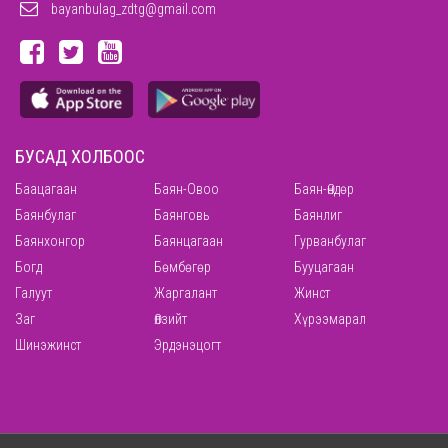
bayanbulag_zdtg@gmail.com
БУСАД ХОЛБООС
Баацагаан
Баян-Овоо
Баян-Өндөр
Баянбулаг
Баянговь
Баянлиг
Баянхонгор
Баянцагаан
Гурванбулаг
Богд
Бөмбөгөр
Бууцагаан
Галуут
Жаргалант
Жинст
Заг
Өлзийт
Хүрээмарал
Шинэжинст
Эрдэнэцогт