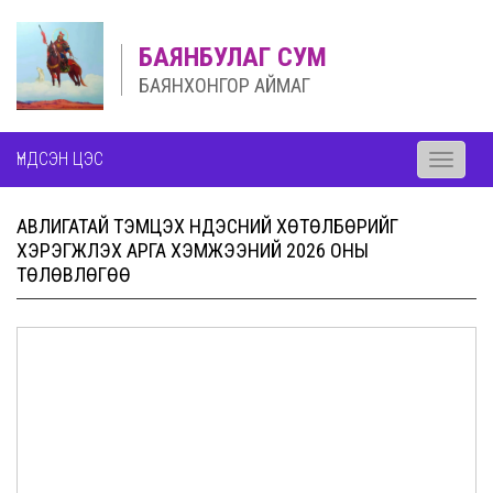
БАЯНБУЛАГ СУМ
БАЯНХОНГОР АЙМАГ
ҮНДСЭН ЦЭС
Toggle
navigati
АВЛИГАТАЙ ТЭМЦЭХ ҮНДЭСНИЙ ХӨТӨЛБӨРИЙГ
ХЭРЭГЖҮҮЛЭХ АРГА ХЭМЖЭЭНИЙ 2026 ОНЫ
ТӨЛӨВЛӨГӨӨ