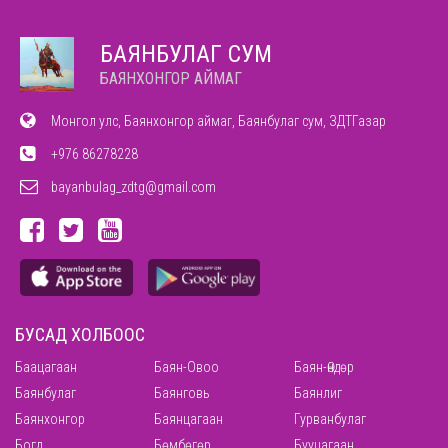
БАЯНБУЛАГ СУМ
БАЯНХОНГОР АЙМАГ
Монгол улс, Баянхонгор аймаг, Баянбулаг сум, ЗДТГазар
+976 86278228
bayanbulag_zdtg@gmail.com
БУСАД ХОЛБООС
Баацагаан
Баян-Овоо
Баян-Өндөр
Баянбулаг
Баянговь
Баянлиг
Баянхонгор
Баянцагаан
Гурванбулаг
Богд
Бөмбөгөр
Бууцагаан