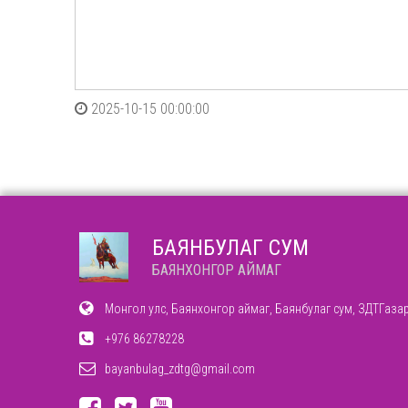
2025-10-15 00:00:00
БАЯНБУЛАГ СУМ
БАЯНХОНГОР АЙМАГ
Монгол улс, Баянхонгор аймаг, Баянбулаг сум, ЗДТГаза
+976 86278228
bayanbulag_zdtg@gmail.com