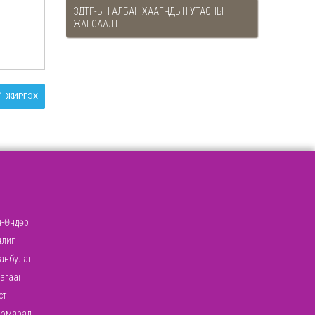
ЗДТГ-ЫН АЛБАН ХААГЧДЫН УТАСНЫ
ЖАГСААЛТ
ЖИРГЭХ
-Өндөр
нлиг
анбулаг
агаан
ст
ээмарал