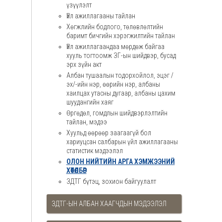
үзүүлэлт
Үйл ажиллагааны тайлан
Хөгжлийн бодлого, төлөвлөлтийн
баримт бичгийн хэрэгжилтийн тайлан
Үйл ажиллагаандаа мөрдөж байгаа
хууль тогтоомж ЗГ-ын шийдвэр, бусад
эрх зүйн акт
Албан тушаалын тодорхойлол, эцэг /
эх/-ийн нэр, өөрийн нэр, албаны
хаилцах утасны дугаар, албаны цахим
шуудангийн хаяг
Өргөдөл, гомдлын шийдвэрлэлтийн
тайлан, мэдээ
Хуульд өөрөөр заагаагүй бол
хариуцсан салбарын үйл ажиллагааны
статистик мэдээлэл
ОЛОН НИЙТИЙН АРГА ХЭМЖЭЭНИЙ
ХӨТӨЛБӨР
ЗДТГ бүтэц, зохион байгуулалт
ЗДТГ-ЫН АЛБАН ХААГЧДЫН МЭДЭЭЛЭЛ