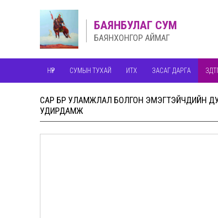
БАЯНБУЛАГ СУМ
БАЯНХОНГОР АЙМАГ
НҮҮР
СУМЫН ТУХАЙ
ИТХ
ЗАСАГ ДАРГА
ЗДТ
САР БҮР УЛАМЖЛАЛ БОЛГОН ЭМЭГТЭЙЧҮҮДИЙН
УДИРДАМЖ