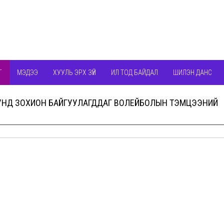
Г
МЭДЭЭ
ХУУЛЬ ЭРХ ЗҮЙ
ИЛ ТОД БАЙДАЛ
ШИЛЭН ДАНС
 ДУНД ЗОХИОН БАЙГУУЛАГДДАГ ВОЛЕЙБОЛЫН ТЭМЦЭЭНИЙ