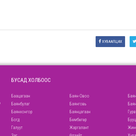
ХУВААЛЦАХ
БУСАД ХОЛБООС
Баацагаан
Баян-Овоо
Баян
р
Баянбулаг
Баянговь
Бая
Баянхонгор
Баянцагаан
Гурв
Богд
Бөмбөгөр
Бууц
Галуут
Жаргалант
Жин
Заг
Өлзийт
Хүр