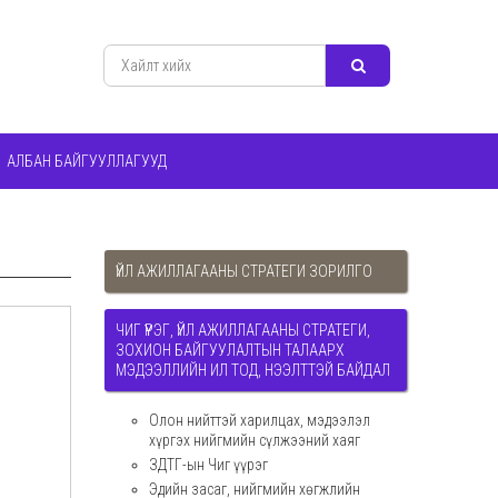
АЛБАН БАЙГУУЛЛАГУУД
ҮЙЛ АЖИЛЛАГААНЫ СТРАТЕГИ ЗОРИЛГО
ЧИГ ҮҮРЭГ, ҮЙЛ АЖИЛЛАГААНЫ СТРАТЕГИ,
ЗОХИОН БАЙГУУЛАЛТЫН ТАЛААРХ
МЭДЭЭЛЛИЙН ИЛ ТОД, НЭЭЛТТЭЙ БАЙДАЛ
Олон нийттэй харилцах, мэдээлэл
хүргэх нийгмийн сүлжээний хаяг
ЗДТГ-ын Чиг үүрэг
Эдийн засаг, нийгмийн хөгжлийн