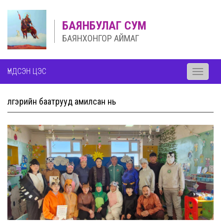
БАЯНБУЛАГ СУМ
БАЯНХОНГОР АЙМАГ
ҮНДСЭН ЦЭС
Toggle
navigati
Үлгэрийн баатрууд амилсан нь