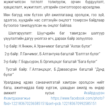
жүжигчилсэн тоглолт толилуулж, орчин бүрдүүлэлт,
хувцаслалт, жүжиглэлт, үлгэрийн сонголтоороо өрсөлдлөө.
Мөн багууд ном бүтээх үйл ажиллагаанд оролцож, гоо зүй,
эдэлгээ, хүүхдийн нас сэтгэхүйн онцлогт тохирсон байдлаар
бүтээлээ танилцуулсан нь онцлог байлаа.
Шалгаруулалт: Шүүгчдийн баг тавигдсан шалгуур
үзүүлэлтийн дагуу үнэлгээ өгч, дараах байр эзлүүллээ.
1-р байр: Н.Янжин, А.Уранчимэг багштай "Ахлах бүлэг"
2-р байр: Л.Ганчимэг, Б.Алтантуяа багштай "Бэлтгэл бүлэг"
3-р байр: Г.Бодьсүрэн, Б.Оргилцэцэг багштай "Бага бүлэг"
Тусгай байр: Г.Алтанцэцэг, Б.Даваасүрэн багштай "Дунд
бүлэг"
Уралдаанд идэвх санаачилгатай хамтран оролцсон нийт
багш, ажилчиддаа баяр хүргэж, цаашдын ажилд нь өндөр
амжилт хүсье.
#хайрдүүрэн
#хамтдаахөгжье
https://www.facebook.com/photo?
fbid=122183670236585151&set=pcb.122183670992585151