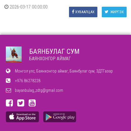
2026-03-17 00:00:00
ХУВААЛЦАХ
ЖИРГЭХ
БАЯНБУЛАГ СУМ
БАЯНХОНГОР АЙМАГ
Монгол улс, Баянхонгор аймаг, Баянбулаг сум, ЗДТГазар
+976 86278228
bayanbulag_zdtg@gmail.com