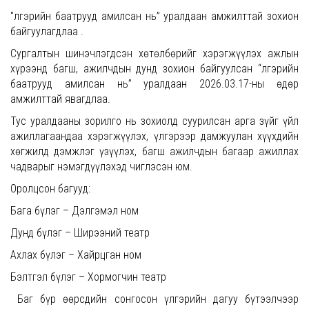
"Үлгэрийн баатрууд амилсан нь” уралдаан амжилттай зохион
байгуулагдлаа .
Сургалтын шинэчлэгдсэн хөтөлбөрийг хэрэгжүүлэх ажлын
хүрээнд багш, ажилчдын дунд зохион байгуулсан “Үлгэрийн
баатрууд амилсан нь” уралдаан 2026.03.17-ны өдөр
амжилттай явагдлаа.
Тус уралдааны зорилго нь зохиолд суурилсан арга зүйг үйл
ажиллагаандаа хэрэгжүүлэх, үлгэрээр дамжуулан хүүхдийн
хөгжилд дэмжлэг үзүүлэх, багш ажилчдын багаар ажиллах
чадварыг нэмэгдүүлэхэд чиглэсэн юм.
Оролцсон багууд:
Бага бүлэг – Дэлгэмэл ном
Дунд бүлэг – Ширээний театр
Ахлах бүлэг – Хайрцган ном
Бэлтгэл бүлэг – Хормогчин театр
Баг бүр өөрсдийн сонгосон үлгэрийн дагуу бүтээлчээр