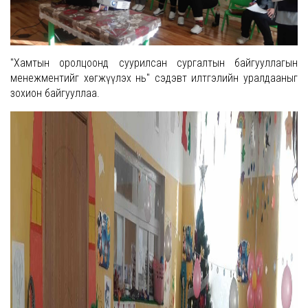
"Хамтын оролцоонд суурилсан сургалтын байгууллагын
менежментийг хөгжүүлэх нь" сэдэвт илтгэлийн уралдааныг
зохион байгууллаа.