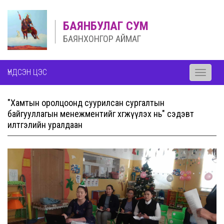
БАЯНБУЛАГ СУМ
БАЯНХОНГОР АЙМАГ
ҮНДСЭН ЦЭС
Toggle
navigati
"Хамтын оролцоонд суурилсан сургалтын
байгууллагын менежментийг хөгжүүлэх нь" сэдэвт
илтгэлийн уралдаан