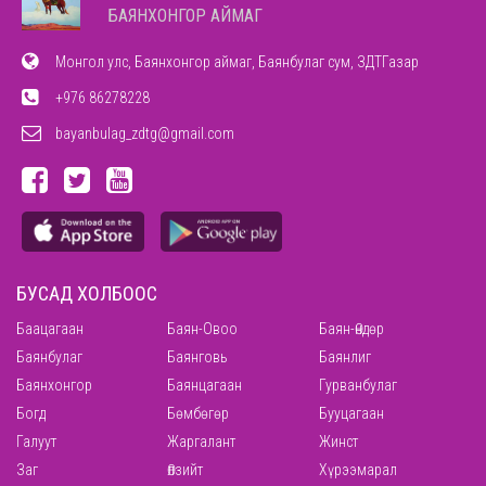
БАЯНХОНГОР АЙМАГ
Монгол улс, Баянхонгор аймаг, Баянбулаг сум, ЗДТГазар
+976 86278228
bayanbulag_zdtg@gmail.com
БУСАД ХОЛБООС
Баацагаан
Баян-Овоо
Баян-Өндөр
Баянбулаг
Баянговь
Баянлиг
Баянхонгор
Баянцагаан
Гурванбулаг
Богд
Бөмбөгөр
Бууцагаан
Галуут
Жаргалант
Жинст
Заг
Өлзийт
Хүрээмарал